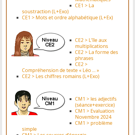
CE1 > La
soustraction (L+Exo)
CE1 > Mots et ordre alphabétique (L+Ex)
CE2 > L’île aux
multiplications
CE2 > La forme des
phrases
CE2 >
Compréhension de texte « Léo … »
CE2 > Les chiffres romains (L+Exo)
CM1 > les adjectifs
(séance+exercice)
CM1 > Evaluation
Novembre 2024
CM1 > problème
simple