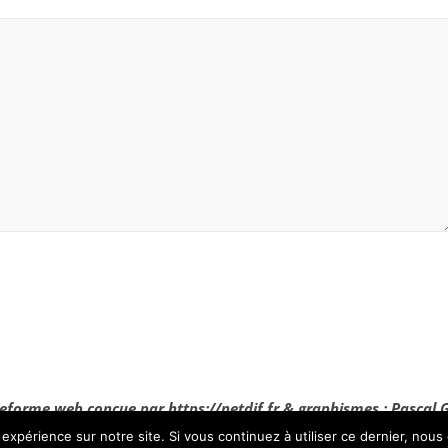
eforme web conçue par https://netdif.fr & graphismes : Pascal 
 expérience sur notre site. Si vous continuez à utiliser ce dernier, nous