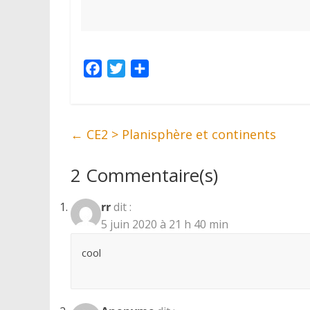
F
T
P
a
w
a
c
i
r
e
t
t
←
CE2 > Planisphère et continents
b
t
a
o
e
g
2 Commentaire(s)
o
r
e
k
r
rr
dit :
5 juin 2020 à 21 h 40 min
cool