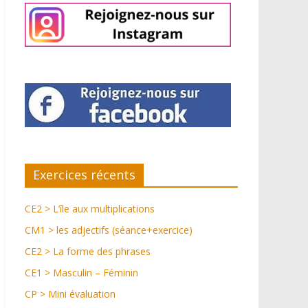
Exercices récents
CE2 > L’île aux multiplications
CM1 > les adjectifs (séance+exercice)
CE2 > La forme des phrases
CE1 > Masculin – Féminin
CP > Mini évaluation