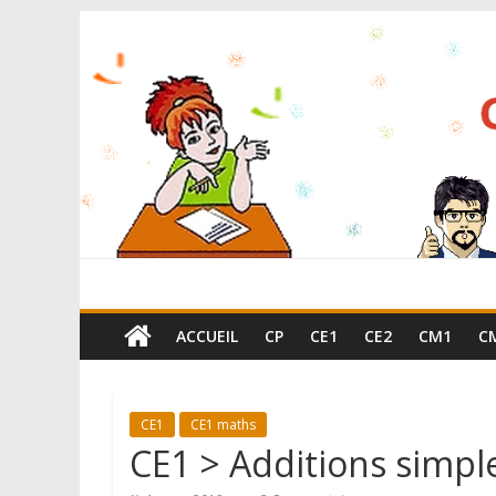
ACCUEIL
CP
CE1
CE2
CM1
C
CE1
CE1 maths
CE1 > Additions simpl