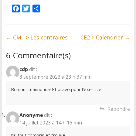
F
T
P
a
w
a
c
i
r
e
t
t
←
CM1 > Les contraires
CE2 > Calendrier
→
b
t
a
o
e
g
6 Commentaire(s)
o
r
e
k
r
cdp
dit :
8 septembre 2023 à 23 h 37 min
Bonjour maimouna! Et bravo pour l’exercice !
Répondre
Anonyme
dit :
14 juillet 2023 à 14 h 16 min
J’ai tout compris et trouvé