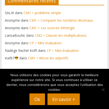
Commentaires récents
SALIK
dans
CM1 > problème simple
Anonyme
dans
CM1 > Comparer les nombres décimaux
Anonyme
dans
CM1 > Les sources d’énergie
LarisaBouNc
dans
CM2 > Classer les multiplications.
Anonyme
dans
CP > Mini évaluation
Nadege Rachel Koffi
dans
CP > Mini évaluation
inaf67
dans
CM1 > Récris les adjectifs
Nous utilisons des cookies pour vous garantir la meilleure
Plateforme web conçue par https://netdif.fr & graphismes
expérience sur notre site. Si vous continuez à utiliser ce
: Pascal Graul
dernier, nous considérerons que vous acceptez l'utilisation des
cookies.
Ok
En savoir +