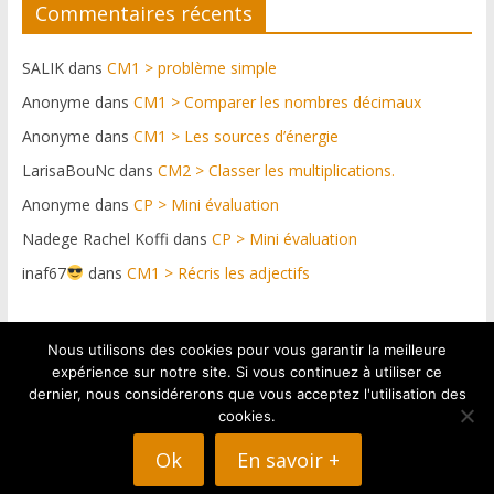
Commentaires récents
SALIK
dans
CM1 > problème simple
Anonyme
dans
CM1 > Comparer les nombres décimaux
Anonyme
dans
CM1 > Les sources d’énergie
LarisaBouNc
dans
CM2 > Classer les multiplications.
Anonyme
dans
CP > Mini évaluation
Nadege Rachel Koffi
dans
CP > Mini évaluation
inaf67
dans
CM1 > Récris les adjectifs
Nous utilisons des cookies pour vous garantir la meilleure
Plateforme web conçue par https://netdif.fr & graphismes
expérience sur notre site. Si vous continuez à utiliser ce
: Pascal Graul
dernier, nous considérerons que vous acceptez l'utilisation des
cookies.
Ok
En savoir +