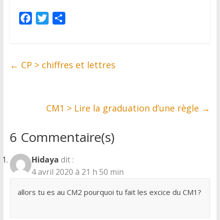
F
T
P
a
w
a
c
i
r
e
t
t
←
CP > chiffres et lettres
b
t
a
o
e
g
o
r
e
k
CM1 > Lire la graduation d’une règle
r
→
6 Commentaire(s)
Hidaya
dit :
4 avril 2020 à 21 h 50 min
allors tu es au CM2 pourquoi tu fait les excice du CM1?