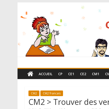
ACCUEIL
CP
CE1
CE2
CM1
C
CM2
CM2 francais
CM2 > Trouver des ve