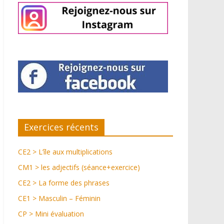
Exercices récents
CE2 > L’île aux multiplications
CM1 > les adjectifs (séance+exercice)
CE2 > La forme des phrases
CE1 > Masculin – Féminin
CP > Mini évaluation