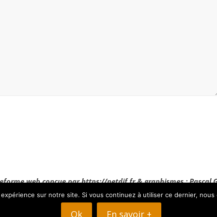
eforme web conçue par https://netdif.fr & graphismes : Pascal 
 expérience sur notre site. Si vous continuez à utiliser ce dernier, nous
Ok
En savoir +