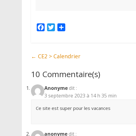
F
T
P
a
w
a
c
i
r
e
t
t
←
CE2 > Calendrier
b
t
a
o
e
g
10 Commentaire(s)
o
r
e
k
r
Anonyme
dit :
3 septembre 2023 à 14 h 35 min
Ce site est super pour les vacances
anonyme
dit :