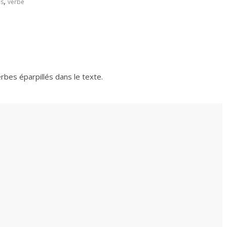
,
is
verbe
verbes éparpillés dans le texte.