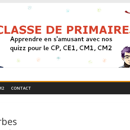
M2
CONTACT
rbes