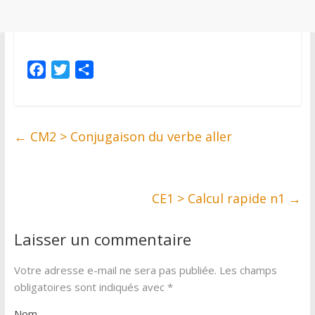
F
T
P
a
w
a
c
i
r
e
t
t
←
CM2 > Conjugaison du verbe aller
b
t
a
o
e
g
o
r
e
k
r
CE1 > Calcul rapide n1
→
Laisser un commentaire
Votre adresse e-mail ne sera pas publiée.
Les champs
obligatoires sont indiqués avec
*
Nom