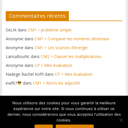
Commentaires récents
SALIK
dans
CM1 > problème simple
Anonyme
dans
CM1 > Comparer les nombres décimaux
Anonyme
dans
CM1 > Les sources d’énergie
LarisaBouNc
dans
CM2 > Classer les multiplications.
Anonyme
dans
CP > Mini évaluation
Nadege Rachel Koffi
dans
CP > Mini évaluation
inaf67
dans
CM1 > Récris les adjectifs
Nous utilisons des cookies pour vous garantir la meilleure
Plateforme web conçue par https://netdif.fr & graphismes
expérience sur notre site. Si vous continuez à utiliser ce
: Pascal Graul
dernier, nous considérerons que vous acceptez l'utilisation des
cookies.