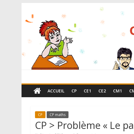
ACCUEIL
CP
CE1
CE2
CM1
C
CP
CP maths
CP > Problème « Le pa