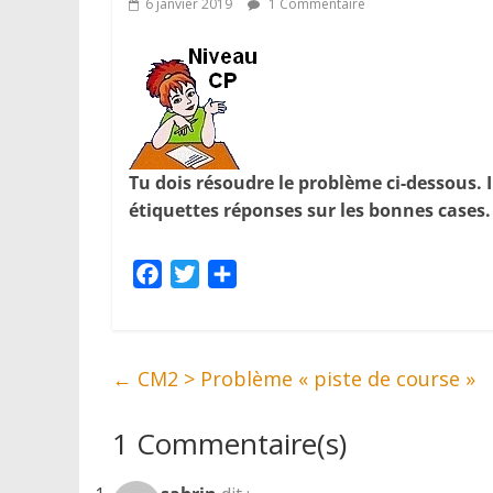
6 janvier 2019
1 Commentaire
Tu dois résoudre le problème ci-dessous. I
étiquettes réponses sur les bonnes cases.
F
T
P
a
w
a
c
i
r
e
t
t
←
CM2 > Problème « piste de course »
b
t
a
o
e
g
1 Commentaire(s)
o
r
e
k
r