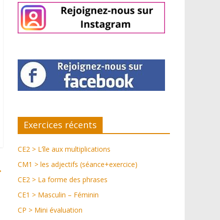
Exercices récents
CE2 > L’île aux multiplications
CM1 > les adjectifs (séance+exercice)
→
CE2 > La forme des phrases
CE1 > Masculin – Féminin
CP > Mini évaluation