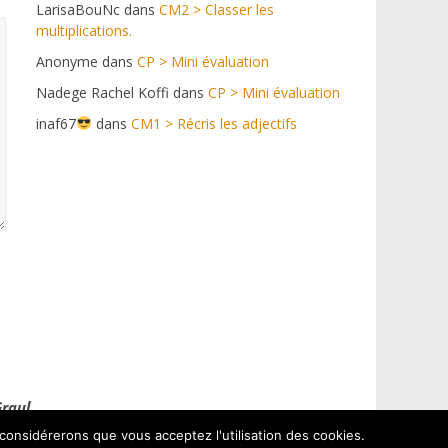
LarisaBouNc
dans
CM2 > Classer les
multiplications.
Anonyme
dans
CP > Mini évaluation
Nadege Rachel Koffi
dans
CP > Mini évaluation
inaf67
dans
CM1 > Récris les adjectifs
Graul
 considérerons que vous acceptez l'utilisation des cookies.