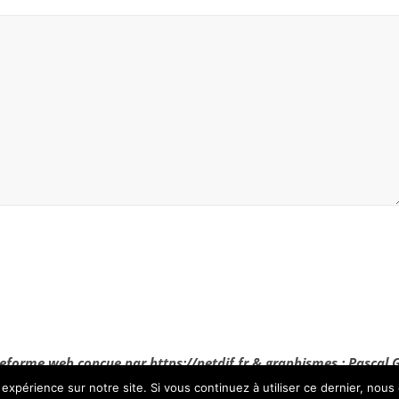
eforme web conçue par https://netdif.fr & graphismes : Pascal 
 expérience sur notre site. Si vous continuez à utiliser ce dernier, nous