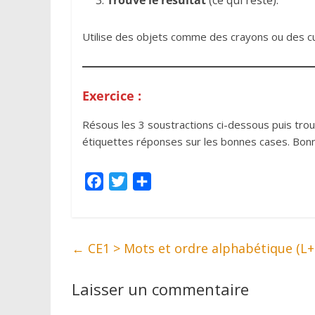
Utilise des objets comme des crayons ou des cub
Exercice
:
Résous les 3 soustractions ci-dessous puis trouve
étiquettes réponses sur les bonnes cases. Bonn
F
T
P
a
w
a
c
i
r
e
t
t
←
CE1 > Mots et ordre alphabétique (L+
b
t
a
o
e
g
Laisser un commentaire
o
r
e
k
r