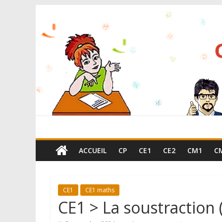
ACCUEIL
CP
CE1
CE2
CM1
C
CE1
CE1 maths
CE1 > La soustraction 