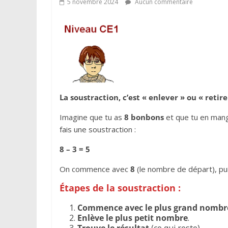
5 novembre 2024
Aucun commentaire
La soustraction, c’est « enlever » ou « retir
Imagine que tu as
8 bonbons
et que tu en ma
fais une soustraction :
8 – 3 = 5
On commence avec
8
(le nombre de départ), pu
Étapes de la soustraction :
Commence avec le plus grand nombr
Enlève le plus petit nombre
.
Trouve le résultat
(ce qui reste).