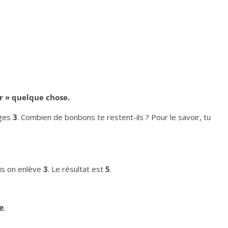
er » quelque chose.
nges
3
. Combien de bonbons te restent-ils ? Pour le savoir, tu
is on enlève
3
. Le résultat est
5
.
e
.