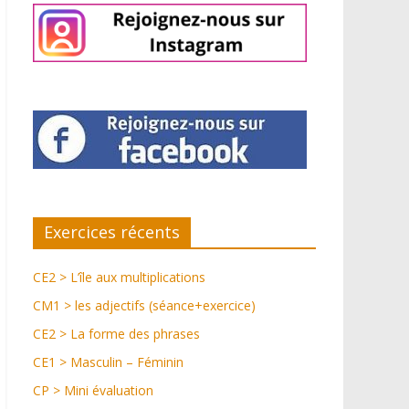
Exercices récents
CE2 > L’île aux multiplications
CM1 > les adjectifs (séance+exercice)
CE2 > La forme des phrases
CE1 > Masculin – Féminin
CP > Mini évaluation