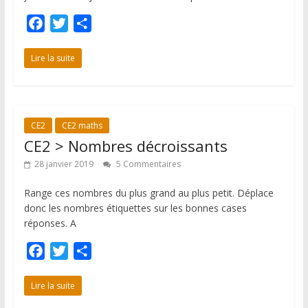
F
T
P
a
w
a
c
i
r
Lire la suite
e
t
t
b
t
a
o
e
g
CE2
CE2 maths
o
r
e
CE2 > Nombres décroissants
k
r
28 janvier 2019
5 Commentaires
Range ces nombres du plus grand au plus petit. Déplace
donc les nombres étiquettes sur les bonnes cases
réponses. A
F
T
P
a
w
a
c
i
r
Lire la suite
e
t
t