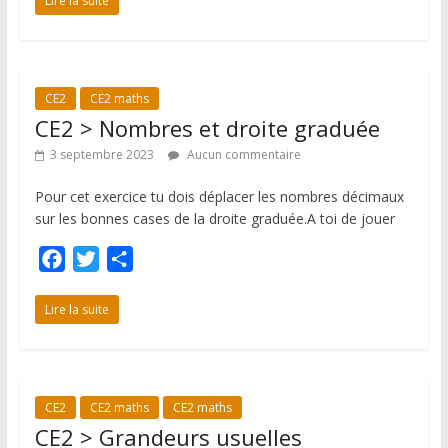
c
i
r
Lire la suite
e
t
t
b
t
a
o
e
g
CE2
CE2 maths
o
r
e
CE2 > Nombres et droite graduée
k
r
3 septembre 2023
Aucun commentaire
Pour cet exercice tu dois déplacer les nombres décimaux
sur les bonnes cases de la droite graduée.A toi de jouer
F
T
P
a
w
a
c
i
r
Lire la suite
e
t
t
b
t
a
o
e
g
CE2
CE2 maths
CE2 maths
o
r
e
CE2 > Grandeurs usuelles
k
r