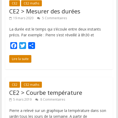
CE2
CE2 maths
o
r
e
CE2 > Mesurer des durées
k
r
19 mars 2020
5 Commentaires
La durée est le temps qui s’écoule entre deux instants
précis. Par exemple : Pierre s’est réveillé à 8h30 et
F
T
P
a
w
a
c
i
r
Lire la suite
e
t
t
b
t
a
o
e
g
CE2
CE2 maths
o
r
e
CE2 > Courbe température
k
r
5 mars 2019
8 Commentaires
Pierre a relevé sur un graphique la température dans son
jardin tous les jours de la semaine. A partir de