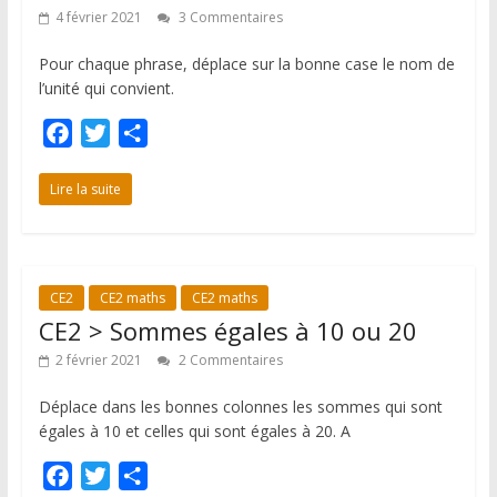
4 février 2021
3 Commentaires
Pour chaque phrase, déplace sur la bonne case le nom de
l’unité qui convient.
F
T
P
a
w
a
c
i
r
Lire la suite
e
t
t
b
t
a
o
e
g
CE2
CE2 maths
CE2 maths
o
r
e
CE2 > Sommes égales à 10 ou 20
k
r
2 février 2021
2 Commentaires
Déplace dans les bonnes colonnes les sommes qui sont
égales à 10 et celles qui sont égales à 20. A
F
T
P