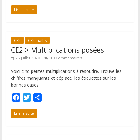
a
w
a
c
i
r
Lire la suite
e
t
t
b
t
a
o
e
g
CE2
CE2 maths
o
r
e
CE2 > Multiplications posées
k
r
25 juillet 2020
10 Commentaires
Voici cinq petites multiplications à résoudre. Trouve les
chiffres manquants et déplace les étiquettes sur les
bonnes cases.
F
T
P
a
w
a
c
i
r
Lire la suite
e
t
t
b
t
a
o
e
g