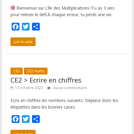
Bienvenue sur L’île des Multiplications !Tu as 3 vies
pour relever le défi.À chaque erreur, tu perds une vie.
F
T
P
a
w
a
c
i
r
Lire la suite
e
t
t
b
t
a
o
e
g
CE2
CE2 maths
o
r
e
CE2 > Ecrire en chiffres
k
r
13 octobre 2023
Aucun commentaire
Ecris en chiffres les nombres suivants. Déplace donc les
étiquettes dans les bonnes cases.
F
T
P
a
w
a