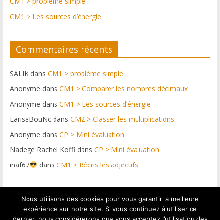
CM1 > problème simple
CM1 > Les sources d’énergie
Commentaires récents
SALIK
dans
CM1 > problème simple
Anonyme
dans
CM1 > Comparer les nombres décimaux
Anonyme
dans
CM1 > Les sources d’énergie
LarisaBouNc
dans
CM2 > Classer les multiplications.
Anonyme
dans
CP > Mini évaluation
Nadege Rachel Koffi
dans
CP > Mini évaluation
inaf67
dans
CM1 > Récris les adjectifs
Nous utilisons des cookies pour vous garantir la meilleure
Plateforme web conçue par https://netdif.fr & graphismes
expérience sur notre site. Si vous continuez à utiliser ce
: Pascal Graul
dernier, nous considérerons que vous acceptez l'utilisation des