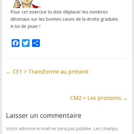
Pour cet exercice tu dois déplacer les nombres
décimaux sur les bonnes cases de la droite graduée.
A toi de jouer !
F
T
P
a
w
a
c
i
r
e
t
t
←
CE1 > Transforme au présent
b
t
a
o
e
g
o
r
e
k
r
CM2 > Les pronoms
→
Laisser un commentaire
Votre adresse e-mail ne sera pas publiée.
Les champs