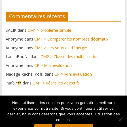
Commentaires récents
SALIK
dans
CM1 > problème simple
Anonyme
dans
CM1 > Comparer les nombres décimaux
Anonyme
dans
CM1 > Les sources d’énergie
LarisaBouNc
dans
CM2 > Classer les multiplications.
Anonyme
dans
CP > Mini évaluation
Nadege Rachel Koffi
dans
CP > Mini évaluation
inaf67
dans
CM1 > Récris les adjectifs
Nous utilisons des cookies pour vous garantir la meilleure
Plateforme web conçue par https://netdif.fr & graphismes
expérience sur notre site. Si vous continuez à utiliser ce
: Pascal Graul
dernier, nous considérerons que vous acceptez l'utilisation des
cookies.