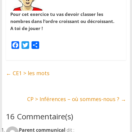
Pour cet exercice tu vas devoir classer les
nombres dans l’ordre croissant ou décroissant.
A toi de jouer !
F
T
P
a
w
a
c
i
r
e
t
t
←
CE1 > les mots
b
t
a
o
e
g
o
r
e
k
CP > Inférences – où sommes-nous ?
r
→
16 Commentaire(s)
Parent communical
dit :