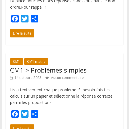
Déplace donc les blocs réponses ci-dessous dans le bon
ordre.Pour rappel :1
F
T
P
a
w
a
c
i
r
Lire la suite
e
t
t
b
t
a
o
e
g
CM1
CM1 maths
o
r
e
CM1 > Problèmes simples
k
r
14 octobre 2023
Aucun commentaire
Lis attentivement chaque problème. Si besoin fais tes
calculs sur un papier et sélectionne la réponse correcte
parmi les propositions.
F
T
P
a
w
a
c
i
r
Lire la suite