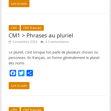
c
i
r
Lire la suite
e
t
t
b
t
a
o
e
g
CM1
CM1 francais
o
r
e
CM1 > Phrases au pluriel
k
r
4 novembre 2024
3 Commentaires
Le pluriel, c’est lorsque l’on parle de plusieurs choses ou
personnes. En français, on forme généralement le pluriel
des noms
F
T
P
a
w
a
c
i
r
Lire la suite
e
t
t
b
t
a
o
e
g
CM1
CM1 francais