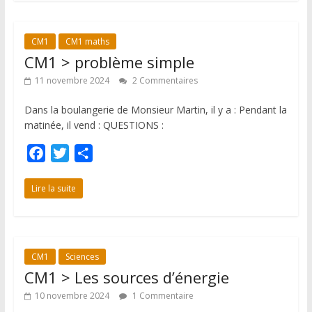
b
t
a
o
e
g
CM1
CM1 maths
o
r
e
CM1 > problème simple
k
r
11 novembre 2024
2 Commentaires
Dans la boulangerie de Monsieur Martin, il y a : Pendant la
matinée, il vend : QUESTIONS :
F
T
P
a
w
a
c
i
r
Lire la suite
e
t
t
b
t
a
o
e
g
CM1
Sciences
o
r
e
CM1 > Les sources d’énergie
k
r
10 novembre 2024
1 Commentaire