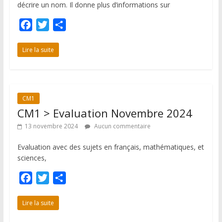
décrire un nom. Il donne plus d’informations sur
F
T
P
a
w
a
c
i
r
Lire la suite
e
t
t
b
t
a
o
e
g
CM1
o
r
e
CM1 > Evaluation Novembre 2024
k
r
13 novembre 2024
Aucun commentaire
Evaluation avec des sujets en français, mathématiques, et
sciences,
F
T
P
a
w
a
c
i
r
Lire la suite
e
t
t