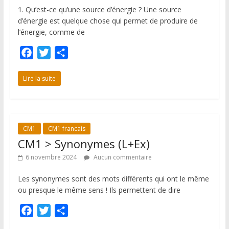
1. Qu’est-ce qu’une source d’énergie ? Une source
d’énergie est quelque chose qui permet de produire de
l’énergie, comme de
F
T
P
a
w
a
c
i
r
Lire la suite
e
t
t
b
t
a
o
e
g
CM1
CM1 francais
o
r
e
CM1 > Synonymes (L+Ex)
k
r
6 novembre 2024
Aucun commentaire
Les synonymes sont des mots différents qui ont le même
ou presque le même sens ! Ils permettent de dire
F
T
P
a
w
a