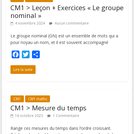
o
r
e
CM1 > Leçon + Exercices « Le groupe
k
r
nominal »
4 novembre 2024
Aucun commentaire
Le groupe nominal (GN) est un ensemble de mots qui a
pour noyau un nom, et il est souvent accompagné
F
T
P
a
w
a
c
i
r
Lire la suite
e
t
t
b
t
a
o
e
g
CM1
CM1 maths
o
r
e
CM1 > Mesure du temps
k
r
16 octobre 2023
1 Commentaire
Range ces mesures du temps dans l’ordre croissant.