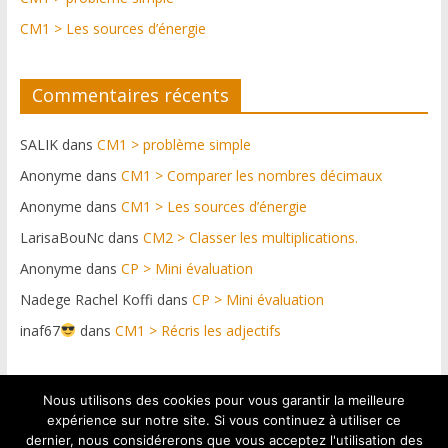
CM1 > Les sources d’énergie
Commentaires récents
SALIK
dans
CM1 > problème simple
Anonyme
dans
CM1 > Comparer les nombres décimaux
Anonyme
dans
CM1 > Les sources d’énergie
LarisaBouNc
dans
CM2 > Classer les multiplications.
Anonyme
dans
CP > Mini évaluation
Nadege Rachel Koffi
dans
CP > Mini évaluation
inaf67
dans
CM1 > Récris les adjectifs
Nous utilisons des cookies pour vous garantir la meilleure
Plateforme web conçue par https://netdif.fr & graphismes
expérience sur notre site. Si vous continuez à utiliser ce
: Pascal Graul
dernier, nous considérerons que vous acceptez l'utilisation des