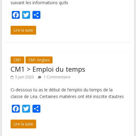
suivant les informations qu’ils
F
T
P
a
w
a
c
i
r
Lire la suite
e
t
t
b
t
a
o
e
g
CM1
CM1 Anglais
o
r
e
CM1 > Emploi du temps
k
r
5 juin 2020
1 Commentaire
Ci-dessous tu as le début de l’emploi du temps de la
classe de Léa. Certaines matières ont été inscrite d’autres
F
T
P
a
w
a
c
i
r
Lire la suite
e
t
t