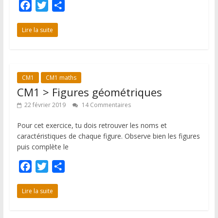
F
T
P
a
w
a
c
i
r
Lire la suite
e
t
t
b
t
a
o
e
g
CM1
CM1 maths
o
r
e
CM1 > Figures géométriques
k
r
22 février 2019
14 Commentaires
Pour cet exercice, tu dois retrouver les noms et
caractéristiques de chaque figure. Observe bien les figures
puis complète le
F
T
P
a
w
a
c
i
r
Lire la suite
e
t
t
b
t
a