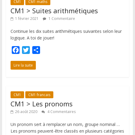
CM1
CM1 maths
o
r
e
CM1 > Suites arithmétiques
k
r
1 février 2021
1 Commentaire
Continue les dix suites arithmétiques suivantes selon leur
logique. A toi de jouer!
F
T
P
a
w
a
c
i
r
Lire la suite
e
t
t
b
t
a
o
e
g
CM1
CM1 francais
o
r
e
CM1 > Les pronoms
k
r
26 août 2020
4 Commentaires
Un pronom sert à remplacer un nom, groupe nominal …
Les pronoms peuvent-être classés en plusieurs catégories