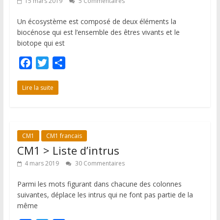
15 mars 2019
5 Commentaires
Un écosystème est composé de deux éléments la
biocénose qui est l’ensemble des êtres vivants et le
biotope qui est
F
T
P
a
w
a
c
i
r
Lire la suite
e
t
t
b
t
a
o
e
g
CM1
CM1 francais
o
r
e
CM1 > Liste d’intrus
k
r
4 mars 2019
30 Commentaires
Parmi les mots figurant dans chacune des colonnes
suivantes, déplace les intrus qui ne font pas partie de la
même