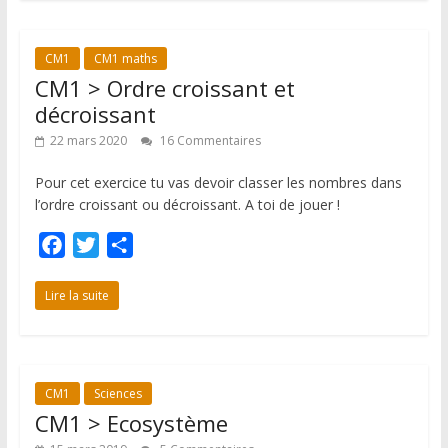
b
t
a
o
e
g
CM1
CM1 maths
o
r
e
CM1 > Ordre croissant et
k
r
décroissant
22 mars 2020
16 Commentaires
Pour cet exercice tu vas devoir classer les nombres dans
l’ordre croissant ou décroissant. A toi de jouer !
F
T
P
a
w
a
c
i
r
Lire la suite
e
t
t
b
t
a
o
e
g
CM1
Sciences
o
r
e
CM1 > Ecosystème
k
r