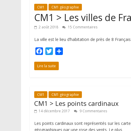
CM1
CM1 géographie
CM1 > Les villes de Fr
2 août 2018
15 Commentaires
La ville est le lieu d’habitation de près de 8 Français
F
T
P
a
w
a
c
i
r
Lire la suite
e
t
t
b
t
a
o
e
g
CM1
CM1 géographie
o
r
e
CM1 > Les points cardinaux
k
r
14 décembre 2017
9 Commentaires
Les points cardinaux sont représentés sur les carte
géographiques par une rose des vents. Le plus