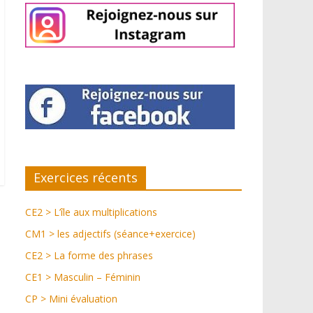
Exercices récents
CE2 > L’île aux multiplications
CM1 > les adjectifs (séance+exercice)
CE2 > La forme des phrases
CE1 > Masculin – Féminin
CP > Mini évaluation