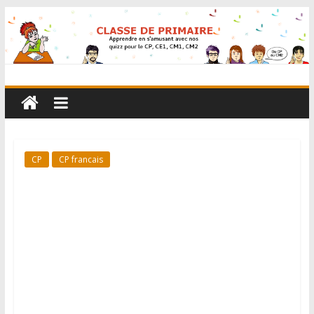
CP
CP francais