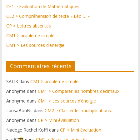
CE1 > Evaluation de Mathématiques
CE2 > Compréhension de texte « Léo … »
CP > Lettres absentes
CM1 > problème simple
CM1 > Les sources d’énergie
Commentaires récents
SALIK
dans
CM1 > problème simple
Anonyme
dans
CM1 > Comparer les nombres décimaux
Anonyme
dans
CM1 > Les sources d’énergie
LarisaBouNc
dans
CM2 > Classer les multiplications.
Anonyme
dans
CP > Mini évaluation
Nadege Rachel Koffi
dans
CP > Mini évaluation
inaf67
dans
CM1 > Récris les adjectifs