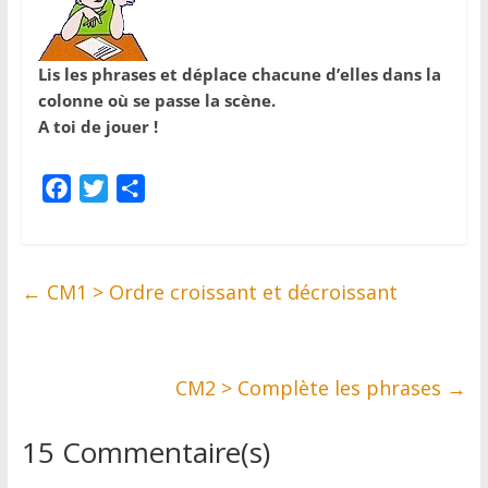
Lis les phrases et déplace chacune d’elles dans la
colonne où se passe la scène.
A toi de jouer !
F
T
P
a
w
a
c
i
r
e
t
t
←
CM1 > Ordre croissant et décroissant
b
t
a
o
e
g
o
r
e
k
r
CM2 > Complète les phrases
→
15 Commentaire(s)