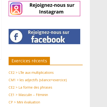
Exercices récents
CE2 > L’île aux multiplications
CM1 > les adjectifs (séance+exercice)
CE2 > La forme des phrases
CE1 > Masculin – Féminin
CP > Mini évaluation