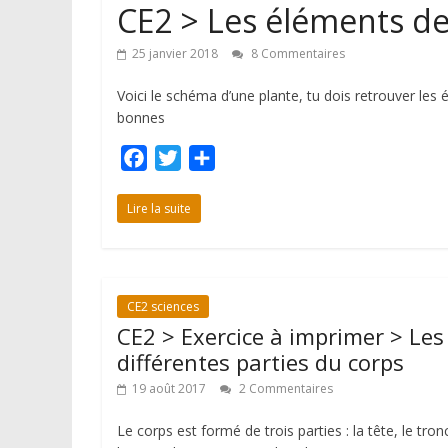
CE2 > Les éléments de
25 janvier 2018
8 Commentaires
Voici le schéma d’une plante, tu dois retrouver les
bonnes
F
T
P
a
w
a
c
i
r
Lire la suite
e
t
t
b
t
a
o
e
g
CE2 sciences
o
r
e
CE2 > Exercice à imprimer > Les
k
r
différentes parties du corps
19 août 2017
2 Commentaires
Le corps est formé de trois parties : la tête, le tron