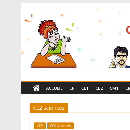
ACCUEIL
CP
CE1
CE2
CM1
C
CE2 sciences
CE2
CE2 sciences