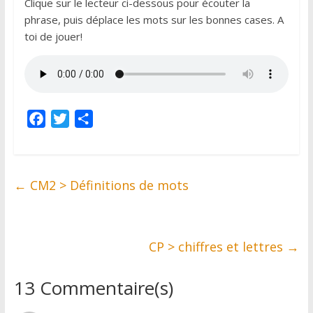
Clique sur le lecteur ci-dessous pour écouter la
phrase, puis déplace les mots sur les bonnes cases. A
toi de jouer!
F
T
P
a
w
a
c
i
r
e
t
t
←
CM2 > Définitions de mots
b
t
a
o
e
g
o
r
e
k
r
CP > chiffres et lettres
→
13 Commentaire(s)