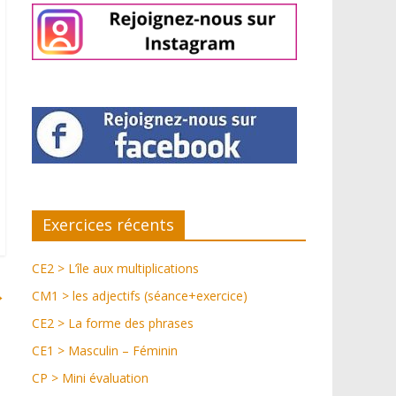
Exercices récents
CE2 > L’île aux multiplications
→
CM1 > les adjectifs (séance+exercice)
CE2 > La forme des phrases
CE1 > Masculin – Féminin
CP > Mini évaluation