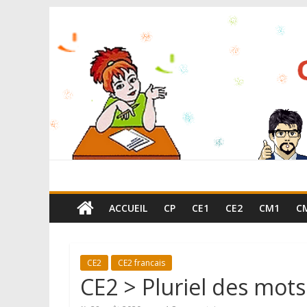
ACCUEIL
CP
CE1
CE2
CM1
C
CE2
CE2 francais
CE2 > Pluriel des mots