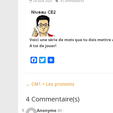
28 août 2020
4 Commentaires
Voici une série de mots que tu dois mettre a
A toi de jouer!
F
T
P
a
w
a
c
i
r
e
t
t
←
CM1 > Les pronoms
b
t
a
o
e
g
4 Commentaire(s)
o
r
e
k
r
Anonyme
dit :