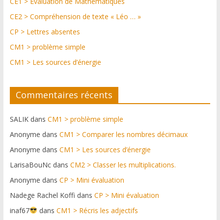
CE1 > Evaluation de Mathématiques
CE2 > Compréhension de texte « Léo … »
CP > Lettres absentes
CM1 > problème simple
CM1 > Les sources d’énergie
Commentaires récents
SALIK
dans
CM1 > problème simple
Anonyme
dans
CM1 > Comparer les nombres décimaux
Anonyme
dans
CM1 > Les sources d’énergie
LarisaBouNc
dans
CM2 > Classer les multiplications.
Anonyme
dans
CP > Mini évaluation
Nadege Rachel Koffi
dans
CP > Mini évaluation
inaf67
dans
CM1 > Récris les adjectifs