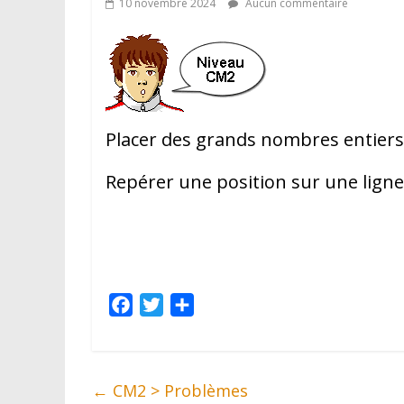
10 novembre 2024
Aucun commentaire
Placer des grands nombres entiers
Repérer une position sur une ligne
F
T
P
a
w
a
c
i
r
e
t
t
←
CM2 > Problèmes
b
t
a