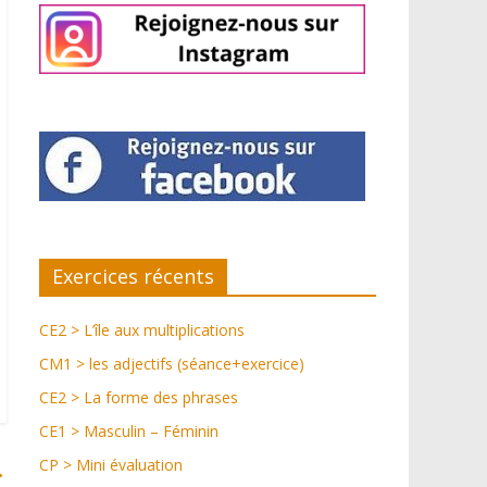
Exercices récents
CE2 > L’île aux multiplications
CM1 > les adjectifs (séance+exercice)
CE2 > La forme des phrases
CE1 > Masculin – Féminin
CP > Mini évaluation
→