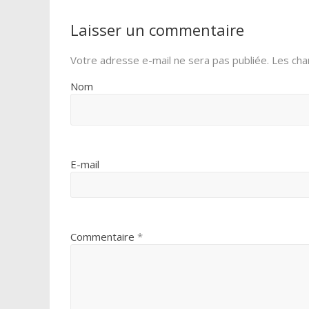
o
e
g
Laisser un commentaire
o
r
e
k
r
Votre adresse e-mail ne sera pas publiée.
Les cha
Nom
E-mail
Commentaire
*