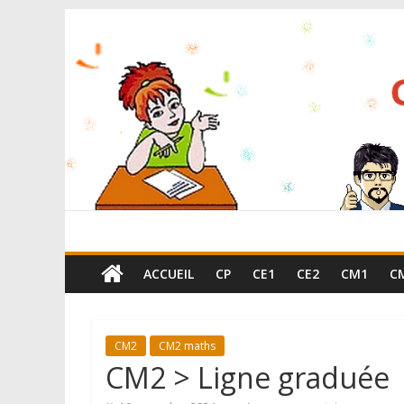
ACCUEIL
CP
CE1
CE2
CM1
C
CM2
CM2 maths
CM2 > Ligne graduée