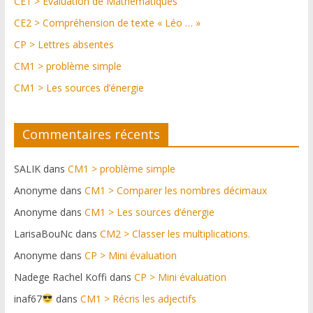
CE1 > Evaluation de Mathématiques
CE2 > Compréhension de texte « Léo … »
CP > Lettres absentes
CM1 > problème simple
CM1 > Les sources d’énergie
Commentaires récents
SALIK
dans
CM1 > problème simple
Anonyme
dans
CM1 > Comparer les nombres décimaux
Anonyme
dans
CM1 > Les sources d’énergie
LarisaBouNc
dans
CM2 > Classer les multiplications.
Anonyme
dans
CP > Mini évaluation
Nadege Rachel Koffi
dans
CP > Mini évaluation
inaf67
dans
CM1 > Récris les adjectifs