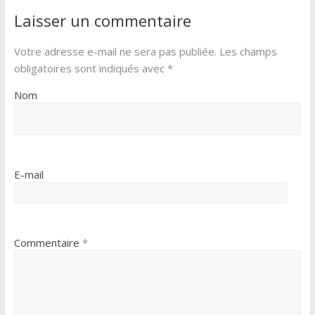
o
e
g
Laisser un commentaire
o
r
e
k
r
Votre adresse e-mail ne sera pas publiée.
Les champs
obligatoires sont indiqués avec
*
Nom
E-mail
Commentaire
*