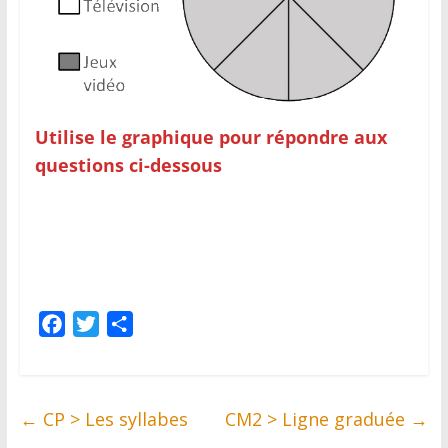
Utilise le graphique pour répondre aux
questions ci-dessous
F
T
P
a
w
a
c
i
r
e
t
t
←
CP > Les syllabes
CM2 > Ligne graduée
→
b
t
a