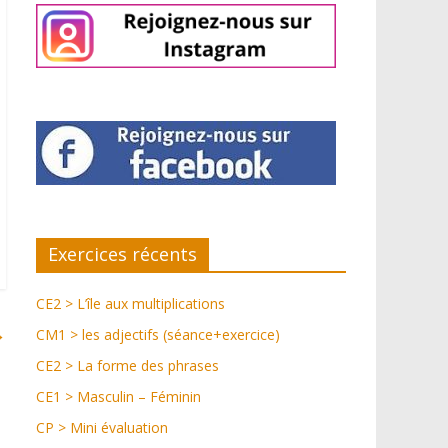
Exercices récents
CE2 > L’île aux multiplications
→
CM1 > les adjectifs (séance+exercice)
CE2 > La forme des phrases
CE1 > Masculin – Féminin
CP > Mini évaluation