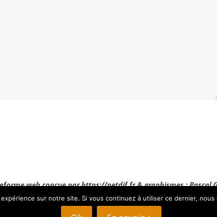
eforme web conçue par https://netdif.fr & graphismes : Pascal 
 expérience sur notre site. Si vous continuez à utiliser ce dernier, nous