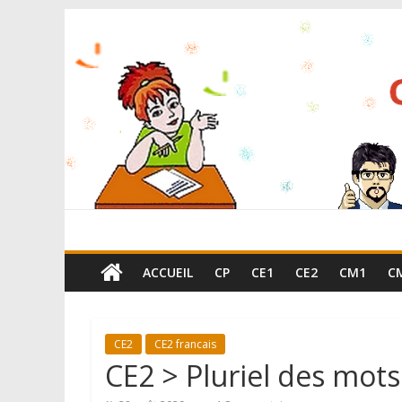
ACCUEIL
CP
CE1
CE2
CM1
C
CE2
CE2 francais
CE2 > Pluriel des mots