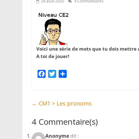
28 août 2020
4 Commentaires
Voici une série de mots que tu dois mettre a
A toi de jouer!
F
T
P
a
w
a
c
i
r
e
t
t
←
CM1 > Les pronoms
b
t
a
o
e
g
4 Commentaire(s)
o
r
e
k
r
Anonyme
dit :