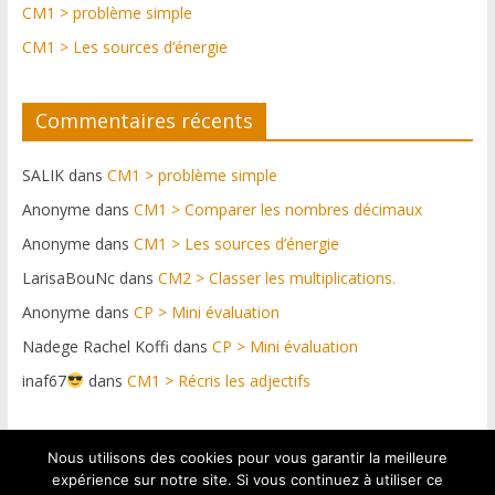
CM1 > problème simple
CM1 > Les sources d’énergie
Commentaires récents
SALIK
dans
CM1 > problème simple
Anonyme
dans
CM1 > Comparer les nombres décimaux
Anonyme
dans
CM1 > Les sources d’énergie
LarisaBouNc
dans
CM2 > Classer les multiplications.
Anonyme
dans
CP > Mini évaluation
Nadege Rachel Koffi
dans
CP > Mini évaluation
inaf67
dans
CM1 > Récris les adjectifs
Nous utilisons des cookies pour vous garantir la meilleure
Plateforme web conçue par https://netdif.fr & graphismes
expérience sur notre site. Si vous continuez à utiliser ce