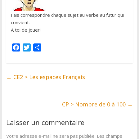
Fais correspondre chaque sujet au verbe au futur qui
convient.
A toi de jouer!
F
T
P
a
w
a
c
i
r
e
t
t
←
CE2 > Les espaces Français
b
t
a
o
e
g
o
r
e
k
r
CP > Nombre de 0 à 100
→
Laisser un commentaire
Votre adresse e-mail ne sera pas publiée.
Les champs