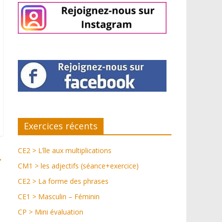
Exercices récents
CE2 > L’île aux multiplications
→
CM1 > les adjectifs (séance+exercice)
CE2 > La forme des phrases
CE1 > Masculin – Féminin
CP > Mini évaluation