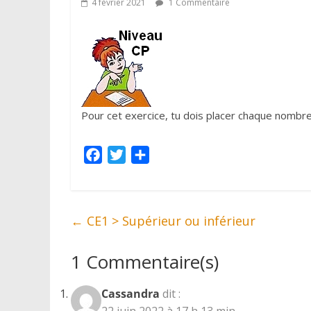
4 février 2021
1 Commentaire
Pour cet exercice, tu dois placer chaque nombre
F
T
P
a
w
a
c
i
r
e
t
t
←
CE1 > Supérieur ou inférieur
b
t
a
o
e
g
1 Commentaire(s)
o
r
e
k
r
Cassandra
dit :
22 juin 2022 à 17 h 13 min