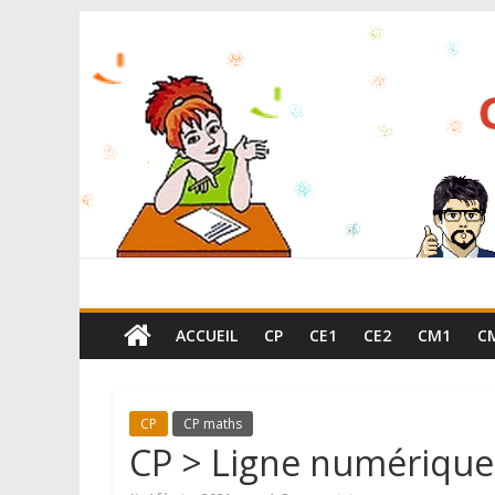
ACCUEIL
CP
CE1
CE2
CM1
C
CP
CP maths
CP > Ligne numérique