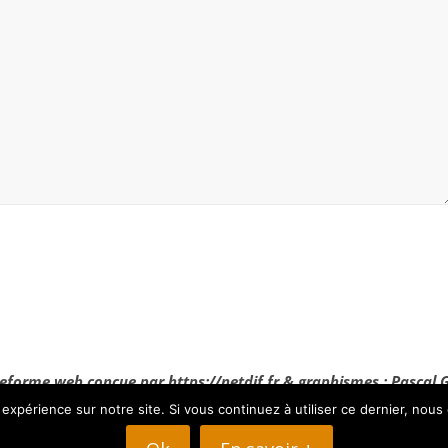
eforme web conçue par https://netdif.fr & graphismes : Pascal 
 expérience sur notre site. Si vous continuez à utiliser ce dernier, nous