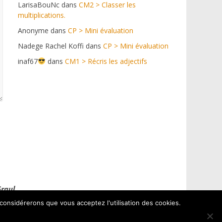
LarisaBouNc
dans
CM2 > Classer les
multiplications.
Anonyme
dans
CP > Mini évaluation
Nadege Rachel Koffi
dans
CP > Mini évaluation
inaf67
dans
CM1 > Récris les adjectifs
Graul
 considérerons que vous acceptez l'utilisation des cookies.