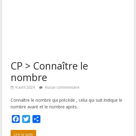
CP > Connaître le
nombre
9 avril 2024
Aucun commentaire
Connaître le nombre qui précède , celui qui suit.Indique le
nombre avant et le nombre après.
F
T
P
a
w
a
c
i
r
Lire la suite