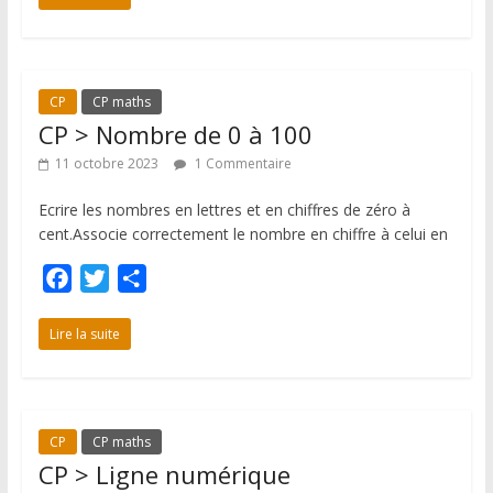
e
t
t
b
t
a
o
e
g
CP
CP maths
o
r
e
CP > Nombre de 0 à 100
k
r
11 octobre 2023
1 Commentaire
Ecrire les nombres en lettres et en chiffres de zéro à
cent.Associe correctement le nombre en chiffre à celui en
F
T
P
a
w
a
c
i
r
Lire la suite
e
t
t
b
t
a
o
e
g
CP
CP maths
o
r
e
CP > Ligne numérique
k
r