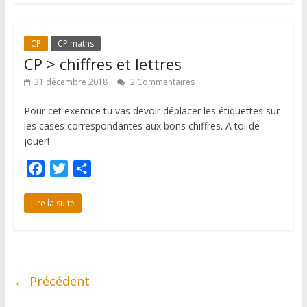
b
t
a
o
e
g
CP
CP maths
o
r
e
CP > chiffres et lettres
k
r
31 décembre 2018
2 Commentaires
Pour cet exercice tu vas devoir déplacer les étiquettes sur
les cases correspondantes aux bons chiffres. A toi de
jouer!
F
T
P
a
w
a
c
i
r
Lire la suite
e
t
t
b
t
a
o
e
g
o
r
e
← Précédent
k
r