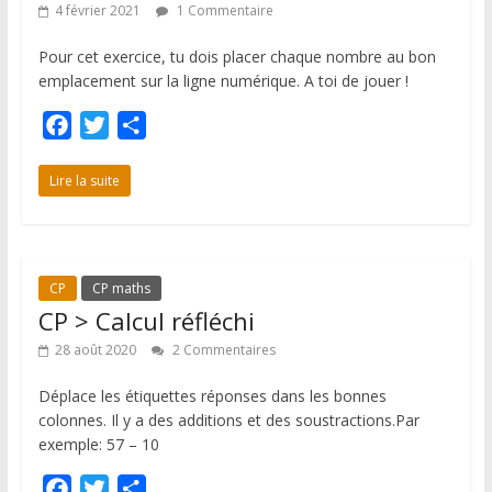
4 février 2021
1 Commentaire
Pour cet exercice, tu dois placer chaque nombre au bon
emplacement sur la ligne numérique. A toi de jouer !
F
T
P
a
w
a
c
i
r
Lire la suite
e
t
t
b
t
a
o
e
g
CP
CP maths
o
r
e
CP > Calcul réfléchi
k
r
28 août 2020
2 Commentaires
Déplace les étiquettes réponses dans les bonnes
colonnes. Il y a des additions et des soustractions.Par
exemple: 57 – 10
F
T
P