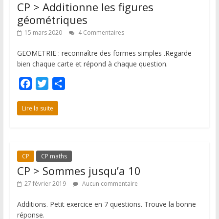
CP > Additionne les figures
k
r
géométriques
15 mars 2020
4 Commentaires
GEOMETRIE : reconnaître des formes simples .Regarde
bien chaque carte et répond à chaque question.
F
T
P
a
w
a
c
i
r
Lire la suite
e
t
t
b
t
a
o
e
g
CP
CP maths
o
r
e
CP > Sommes jusqu’a 10
k
r
27 février 2019
Aucun commentaire
Additions. Petit exercice en 7 questions. Trouve la bonne
réponse.