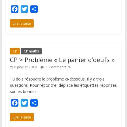
F
T
P
a
w
a
c
i
r
Lire la suite
e
t
t
b
t
a
o
e
g
CP
CP maths
o
r
e
CP > Problème « Le panier d’oeufs »
k
r
6 janvier 2019
1 Commentaire
Tu dois résoudre le problème ci-dessous. Il y a trois
questions. Pour répondre, déplace les étiquettes réponses
sur les bonnes
F
T
P
a
w
a
c
i
r
Lire la suite
e
t
t