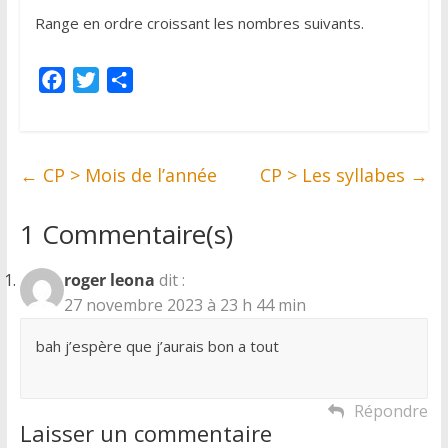
Range en ordre croissant les nombres suivants.
F
T
P
a
w
a
c
i
r
e
t
t
←
CP > Mois de l’année
CP > Les syllabes
→
b
t
a
o
e
g
1 Commentaire(s)
o
r
e
k
r
roger leona
dit :
27 novembre 2023 à 23 h 44 min
bah j’espère que j’aurais bon a tout
Répondre
Laisser un commentaire