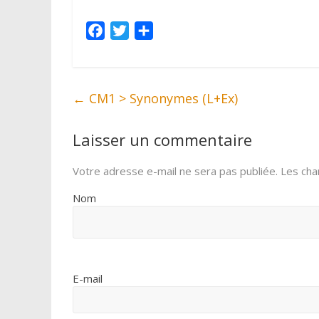
F
T
P
a
w
a
c
i
r
e
t
t
←
CM1 > Synonymes (L+Ex)
b
t
a
o
e
g
Laisser un commentaire
o
r
e
k
r
Votre adresse e-mail ne sera pas publiée.
Les cha
Nom
E-mail