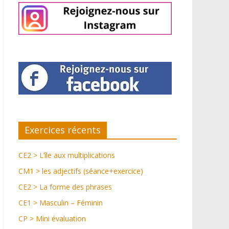
Exercices récents
CE2 > L’île aux multiplications
CM1 > les adjectifs (séance+exercice)
CE2 > La forme des phrases
CE1 > Masculin – Féminin
CP > Mini évaluation