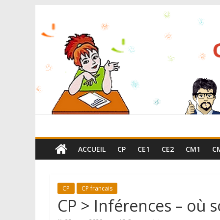
ACCUEIL
CP
CE1
CE2
CM1
C
CP
CP francais
CP > Inférences – où