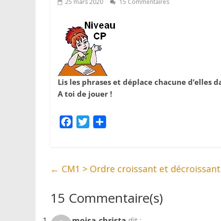
25 mars 2020
15 Commentaires
Lis les phrases et déplace chacune d’elles d
A toi de jouer !
F
T
P
a
w
a
c
i
r
e
t
t
←
CM1 > Ordre croissant et décroissant
b
t
a
o
e
g
15 Commentaire(s)
o
r
e
k
r
moisa-christa
dit :