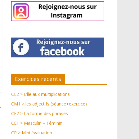
Exercices récents
CE2 > L’île aux multiplications
CM1 > les adjectifs (séance+exercice)
→
CE2 > La forme des phrases
CE1 > Masculin – Féminin
CP > Mini évaluation