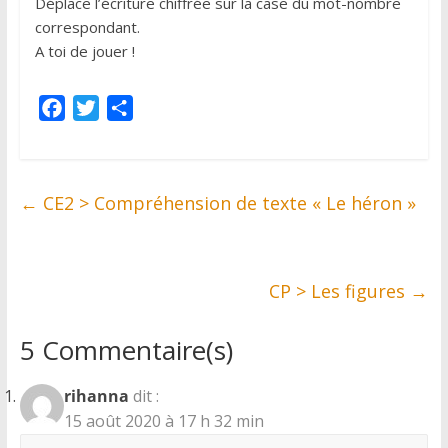
Déplace l’écriture chiffrée sur la case du mot-nombre
correspondant.
A toi de jouer !
F
T
P
a
w
a
c
i
r
e
t
t
←
CE2 > Compréhension de texte « Le héron »
b
t
a
o
e
g
o
r
e
k
r
CP > Les figures
→
5 Commentaire(s)
rihanna
dit :
15 août 2020 à 17 h 32 min