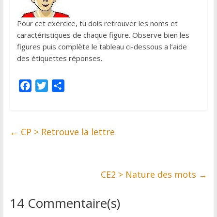
Pour cet exercice, tu dois retrouver les noms et
caractéristiques de chaque figure. Observe bien les
figures puis complète le tableau ci-dessous a l’aide
des étiquettes réponses.
F
T
P
a
w
a
c
i
r
e
t
t
←
CP > Retrouve la lettre
b
t
a
o
e
g
o
r
e
k
r
CE2 > Nature des mots
→
14 Commentaire(s)