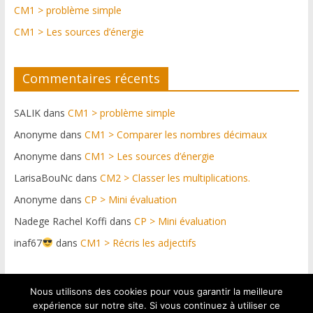
CM1 > problème simple
CM1 > Les sources d’énergie
Commentaires récents
SALIK
dans
CM1 > problème simple
Anonyme
dans
CM1 > Comparer les nombres décimaux
Anonyme
dans
CM1 > Les sources d’énergie
LarisaBouNc
dans
CM2 > Classer les multiplications.
Anonyme
dans
CP > Mini évaluation
Nadege Rachel Koffi
dans
CP > Mini évaluation
inaf67
dans
CM1 > Récris les adjectifs
Nous utilisons des cookies pour vous garantir la meilleure
Plateforme web conçue par https://netdif.fr & graphismes
expérience sur notre site. Si vous continuez à utiliser ce